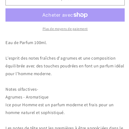
Yodeyma
Yodeyma
Parfums
Parfums
Plus de moyens de paiement
Eau de Parfum 100ml.
L'esprit des notes fraîches d'agrumes et une composition
équilibrée avec des touches poudrées en font un parfum idéal
pour l'homme moderne.
Notes olfactives-
Agrumes - Aromatique
Ice pour Homme est un parfum moderne et frais pour un
homme naturel et sophistiqué.
Les notes de tête sont les premières à être appréciées dans le