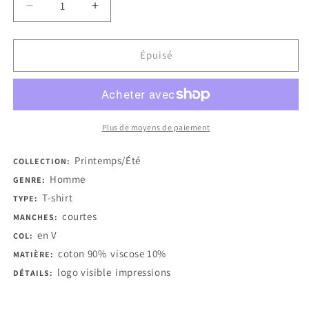
Réduire
Augmenter
la
la
quantité
quantité
de
de
Épuisé
Trussardi
Trussardi
Action
Action
T-
T-
shirts
shirts
Plus de moyens de paiement
Printemps/Été
COLLECTION:
Homme
GENRE:
T-shirt
TYPE:
courtes
MANCHES:
en V
COL:
coton 90%
viscose 10%
MATIÈRE:
logo visible
impressions
DÉTAILS: