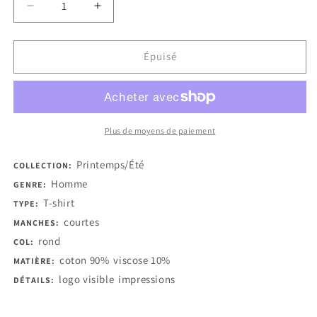
Réduire
Augmenter
la
la
quantité
quantité
de
de
Épuisé
Trussardi
Trussardi
Action
Action
T-
T-
shirts
shirts
Plus de moyens de paiement
Printemps/Été
COLLECTION:
Homme
GENRE:
T-shirt
TYPE:
courtes
MANCHES:
rond
COL:
coton 90%
viscose 10%
MATIÈRE:
logo visible
impressions
DÉTAILS: