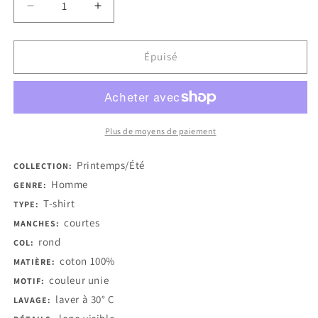
Réduire
Augmenter
la
la
quantité
quantité
de
de
Épuisé
Invicta
Invicta
T-
T-
shirts
shirts
Plus de moyens de paiement
Printemps/Été
COLLECTION:
Homme
GENRE:
T-shirt
TYPE:
courtes
MANCHES:
rond
COL:
coton 100%
MATIÈRE:
couleur unie
MOTIF:
laver à 30° C
LAVAGE: