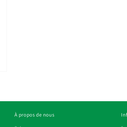
modale
À propos de nous
In