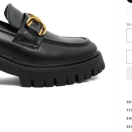
Qua
GE
TY
EM
SE