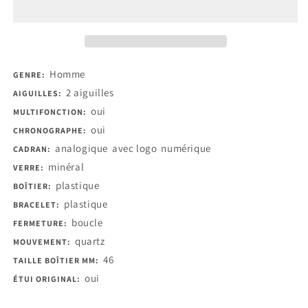
Homme
GENRE:
2 aiguilles
AIGUILLES:
oui
MULTIFONCTION:
oui
CHRONOGRAPHE:
analogique
avec logo
numérique
CADRAN:
minéral
VERRE:
plastique
BOÎTIER:
plastique
BRACELET:
boucle
FERMETURE:
quartz
MOUVEMENT:
46
TAILLE BOÎTIER MM:
oui
ÉTUI ORIGINAL: