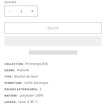
indisponible
indisponible
indisponible
indisponible
indisponible
Quantité
Réduire
Augmenter
la
la
quantité
quantité
de
de
Épuisé
Bikkembergs
Bikkembergs
Beachwear
Beachwear
Maillots
Maillots
de
de
bains
bains
Printemps/Été
COLLECTION:
Homme
GENRE:
Maillot de bain
TYPE:
taille élastique
FERMETURE:
2
POCHES EXTÉRIEURES:
polyester 100%
MATIÈRE:
laver à 30° C
LAVAGE: