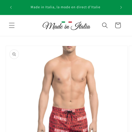
et
passer
Made in Italia, la mode en direct d'Italie
au
contenu
Panier
Passer aux
informations
produits